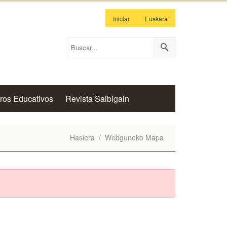
Iniciar
Euskara
ros Educativos
Revista Saibigain
Hasiera
/
Webguneko Mapa