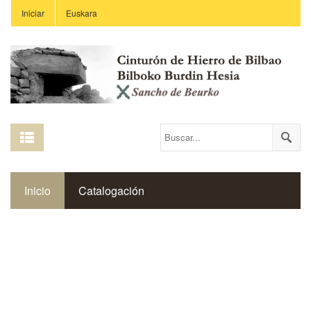
Iniciar
Euskara
Inicio
Catalogación
Espacio Histórico del Cinturón de Hierro
Comunidad Fortinera
Enlaces
Centros Educativos
Revista Saibigain