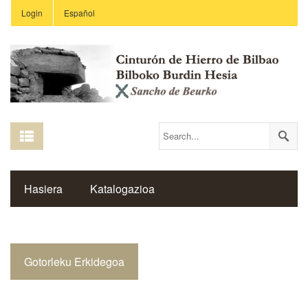
Login
Español
Hasiera
Katalogazioa
Burdin Hesiaren Gune Historikoa
Gotorleku Erkidegoa
Estekak
Ikastetxeak
Saibigain Aldizkaria